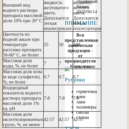
столярный
жидкость
жидкость
Внешний вид
бизнес
желтоватого
желтого
водного раствора
2018/06/14
цвета.
цвета.
препарата массовой
Допускается
Допускается
доли 10% при 20° С
ВНИМАНИЕ
легкая
легкая
опалесценция.
опалесценция
Цветность по
Вся
йодной шкале при
представленная
температуре
25
50
100
химическая
расплава препарата
продукция -
50-60° С, не более
от
Массовая доля
производителя
7
7
7
воды, %, не более
Массовая доля золы
(в виде сульфатов),
0.7
0.7
0.7
Рубрики
%, не более
Водородный
герметики
показатель водного
клеи
раствора препарата
7-8
7-8
7-8
лаки
массовой доли 1%
полимеры
ед. рН
смолы
Массовая доля
статьи
оксиэтилированных
42-57
42-57
42-57
групп, %, не менее
ТЭГИ