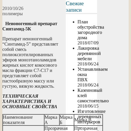
Свежие
2010/10/26
записи
полимеры
План
Неионогенный препарат
обустройства
Синтамид-5К
загородного
дома
Препарат неионогенный
2018/07/09
“Синтамид-5” представляет
Лакировка
собой смесь
деревянной
полиоксиэтилированных
мебели
эфиров моноэтаноламидов
2018/06/24
жирных кислот кокосового
Устанавливаем
масла фракции С7-С17 и
окна
представляет собой
ПВХ
пастообразную массу или
2018/06/24
густую, вязкую жидкость.
Казеиновый
клей
ТЕХНИЧЕСКАЯ
самостоятельно
ХАРАКТЕРИСТИКА И
2018/06/15
ОСНОВНЫЕ СВОЙСТВА
Изготовление
деревянных
Наименование
Марка
Марка
Марка В
интерьеров
показателя
А
Б
—
Прозрачная
Прозрачная