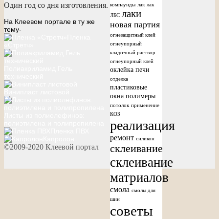
Один год со дня изготовления.
компаунды
лак
лак
лаки
ЛБС
На Клеевом портале в ту же
новая партия
тему-
огнезащитный клей
Пленка
огнеупорный
«Стретч»
кладочный раствор
огнеупорный клей
Полиакриламид Гель
оклейка печи
технический
отделка
пластиковые
Винипласт листовой
окна
полимеры
потолок
применение
КОЗ
Листы из полиолефинов:
реализация
полиэтилена и полипропилена
Пленка ПВХ
ремонт
Капролон
силикон
склеивание
©2009-2020 Клеевой портал
склеивание
матриалов
смола
смолы для
шин
советы