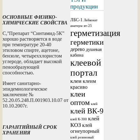
продукции
ОСНОВНЫЕ ФИЗИКО-
ЛБС-1
Лейконат
ХИМИЧЕСКИЕ СВОЙСТВА
анатерм
вт-25
герметизация
С,°Препарат “Синтамид-5К”
хорошо растворяется в воде
герметики
при температуре 20-40
дерево
душевая
этиловом спирте, ацетоне,
кабина
бензоле, четыреххлористом
клеевой
углероде, обладает высокой
пенообразующей
портал
способностью.
клеи
клеим
Имеет санитарно-
красиво
эпидемиологическое
клеи
заключение №
52.20.05.248.П.001903.10.07 от
оптом
клей
10.10.2007г.
клей ВК-9
клей
клей К-300
КОЗ
клей
ГАРАНТИЙНЫЙ СРОК
огнеупорный
ХРАНЕНИЯ
клей резиновый