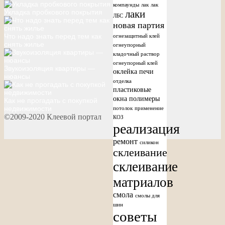
компаунды
лак
лак
Укладка пробкового покрытия
лаки
ЛБС
новая партия
Что надо знать перед тем как
огнезащитный клей
снять жилье
огнеупорный
кладочный раствор
огнеупорный клей
Звукоизоляция квартиры —
оклейка печи
нюансы
отделка
пластиковые
окна
полимеры
Как не прогадать с покупкой
недвижимости
потолок
применение
©2009-2020 Клеевой портал
КОЗ
реализация
ремонт
силикон
склеивание
склеивание
матриалов
смола
смолы для
шин
советы