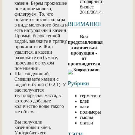
столярный
казеин. Берем прокисшее
бизнес
нежирное молоко,
2018/06/14
фильтруем. То, что
останется после фильтра
ВНИМАНИЕ
в виде молочного белка и
есть натуральный казеин.
Промыв белок теплой
Вся
водой, завяжите в тряпку,
представленная
прокипятите. Жир
химическая
удалится, а казеин
продукция -
разложите на бумаге,
от
просушите в сухом
производителя
помещении.
Шаг следующий.
Смешиваете казеин с
Рубрики
водой и бурой (10:2:1). У
вас получится
тестообразная масса, в
герметики
которую добавьте
клеи
количество воды такого
лаки
же объема.
полимеры
смолы
Вы получили
статьи
казеиновый клей.
Употребить его
ТЭГИ