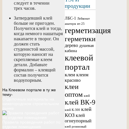
следует в течении
продукции
трех часов.
Затвердевший клей
ЛБС-1
Лейконат
больше не пригоден.
анатерм
вт-25
герметизация
Получится клей и тогда,
когда немного нашатыря
герметики
накапаете в творог. Он
должен стать
дерево
душевая
студенистой массой,
кабина
которую наносят на
клеевой
скрепляемые клеем
детали. Добавьте
портал
формалин – клеящий
клеи
клеим
состав получится
красиво
водоупорным.
клеи
На Клеевом портале в ту же
оптом
тему-
клей
Отделочные материалы на
клей ВК-9
нижегородском строительном
рынке
клей
клей К-300
КОЗ
клей
огнеупорный
Правила проведения работ по
отделке помещения
клей резиновый