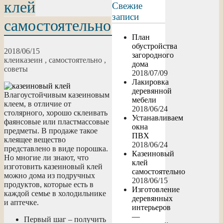
клей
Свежие
записи
самостоятельно
План
обустройства
2018/06/15
загородного
клеи
казеин
,
самостоятельно
,
дома
советы
2018/07/09
Лакировка
деревянной
Влагоустойчивым казеиновым
мебели
клеем, в отличие от
2018/06/24
столярного, хорошо склеивать
Устанавливаем
фаянсовые или пластмассовые
окна
предметы. В продаже такое
ПВХ
клеящее вещество
2018/06/24
представлено в виде порошка.
Казеиновый
Но многие ли знают, что
клей
изготовить казеиновый клей
самостоятельно
можно дома из подручных
2018/06/15
продуктов, которые есть в
Изготовление
каждой семье в холодильнике
деревянных
и аптечке.
интерьеров
—
Первый шаг – получить