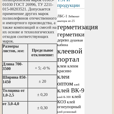
01030 ГОСТ 26996, ТУ 2211-
продукции
015-00203521. Допускается
применение других марок
ЛБС-1
Лейконат
полиолефинов отечественного
анатерм
вт-25
и импортного производства, а
герметизация
также композиций и смесей на
их основе и технологических
герметики
отходов соответствующих
дерево
душевая
марок.
кабина
Размеры
клеевой
Предельное
листов,
мм
:
отклонение:
портал
Длина 700-
клеи
клеим
+ 5; -0 %
3500
красиво
клеи
Ширина 850-
± 20
1450
оптом
клей
клей ВК-9
Толщина от
± 0,20
1,0-2,5
клей
клей К-300
КОЗ
клей
от 3,0-4,0
огнеупорный
± 0,30
клей резиновый