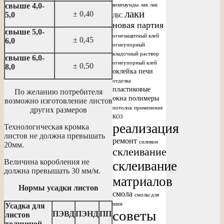
свыше 4,0-
компаунды
лак
лак
лаки
± 0,40
5,0
ЛБС
новая партия
свыше 5,0-
огнезащитный клей
± 0,45
6,0
огнеупорный
кладочный раствор
свыше 6,0-
огнеупорный клей
± 0,50
8,0
оклейка печи
отделка
пластиковые
По желанию потребителя
окна
полимеры
возможно изготовление листов
потолок
применение
других размеров
КОЗ
реализация
Технологическая кромка
листов не должна превышать
ремонт
силикон
20мм.
склеивание
Величина коробления не
склеивание
должна превышать 30 мм/м.
матриалов
Нормы усадки листов
смола
смолы для
шин
Усадка для
советы
ПЭВД
ПЭНД
ПП
листов
толщиной,