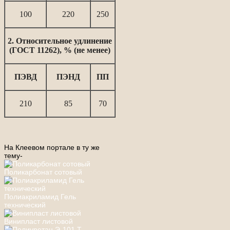
100
220
250
2. Относительное удлинение
(ГОСТ 11262), % (не менее)
ПЭВД
ПЭНД
ПП
210
85
70
На Клеевом портале в ту же
тему-
Поликарбонат сотовый
Полиакриламид Гель
технический
Винипласт листовой