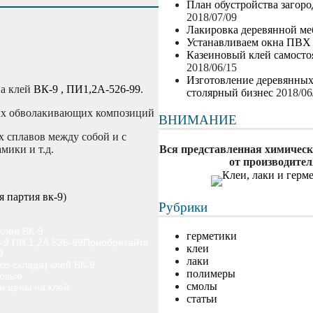
План обустройства загор
2018/07/09
Лакировка деревянной ме
Устанавливаем окна ПВХ
Казеиновый клей самосто
2018/06/15
Изготовление деревянны
на клей
ВК-9 , ПИ1,2А-526-99
.
столярный бизнес
2018/06
ных обволакивающих композиций
ВНИМАНИЕ
 сплавов между собой и с
мики и т.д.
Вся представленная химическ
от производител
я партия вк-9
)
Рубрики
клея ВК-9
герметики
Приобретайте
клеи
9
лаки
со склада) клей ВК-9
полимеры
товые
смолы
 цены на клей
статьи