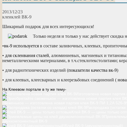
2013/12/23
клеи
клей ВК-9
Шикарный подарок для всех интересующихся!
Только неделя и только у нас действует скидка 
•
вк-9 используется
в составе заливочных, клеевых, пропиточ
•
для склеивания сталей
, алюминиевых, магниевых и титановых
неметаллическими материалами, в т.ч.стеклотекстолитами; кера
• для радиотехнических изделий (
показатели качества вк-9
)
• для клеевых, клеесварных и клеерезьбовых соединений (
нова
На Клеевом портале в ту же тему-
Изготовлена новая партия 
свеженькое — изготовлена новая партия клея ВК-9 ПИ 1,2А 526-9
Распродажа (остатки 
Клей ВК-9 — цены только оп
Приемлемые
двухкомпонентный ВК-9
Клей ВК-9 (двухкомпонентный)