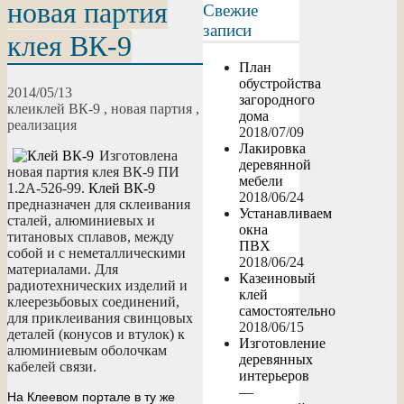
новая партия
Свежие
записи
клея ВК-9
План
обустройства
2014/05/13
загородного
клеи
клей ВК-9
,
новая партия
,
дома
реализация
2018/07/09
Лакировка
Изготовлена
деревянной
новая партия клея ВК-9 ПИ
мебели
1.2А-526-99.
Клей ВК-9
2018/06/24
предназначен для склеивания
Устанавливаем
сталей, алюминиевых и
окна
титановых сплавов, между
ПВХ
собой и с неметаллическими
2018/06/24
материалами. Для
Казеиновый
радиотехнических изделий и
клей
клеерезьбовых соединений,
самостоятельно
для приклеивания свинцовых
2018/06/15
деталей (конусов и втулок) к
Изготовление
алюминиевым оболочкам
деревянных
кабелей связи.
интерьеров
—
На Клеевом портале в ту же