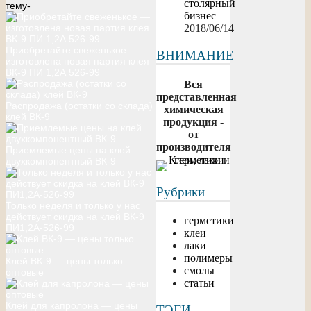
столярный
тему-
бизнес
2018/06/14
Приобретайте свеженькое —
ВНИМАНИЕ
изготовлена новая партия клея
ВК-9 ПИ 1,2А 526-99
Вся
представленная
Распродажа (остатки со склада)
химическая
клей ВК-9
продукция -
от
производителя
Приемлемые цены на клей
двухкомпонентный ВК-9
Рубрики
Только неделя и только у нас
действует скидка на клей ВК-9
герметики
ПИ1,2А-526-99
клеи
лаки
полимеры
Клей ВК-9 — цены только
смолы
оптовые
статьи
Клей для капролона — цены
ТЭГИ