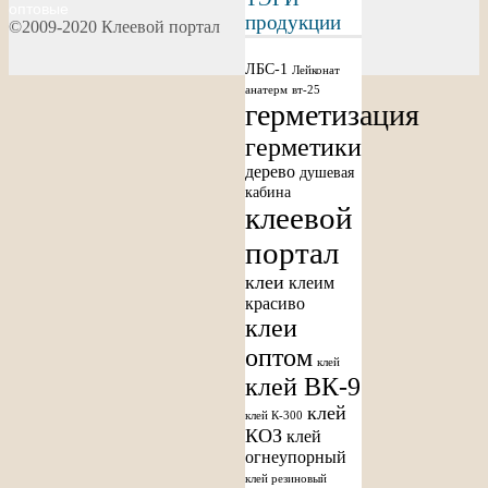
оптовые
продукции
©2009-2020 Клеевой портал
ЛБС-1
Лейконат
анатерм
вт-25
герметизация
герметики
дерево
душевая
кабина
клеевой
портал
клеи
клеим
красиво
клеи
оптом
клей
клей ВК-9
клей
клей К-300
КОЗ
клей
огнеупорный
клей резиновый