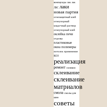
компаунды
лак
лак
лаки
ЛБС
новая партия
огнезащитный клей
огнеупорный
кладочный раствор
огнеупорный клей
оклейка печи
отделка
пластиковые
окна
полимеры
потолок
применение
КОЗ
реализация
ремонт
силикон
склеивание
склеивание
матриалов
смола
смолы для
шин
советы