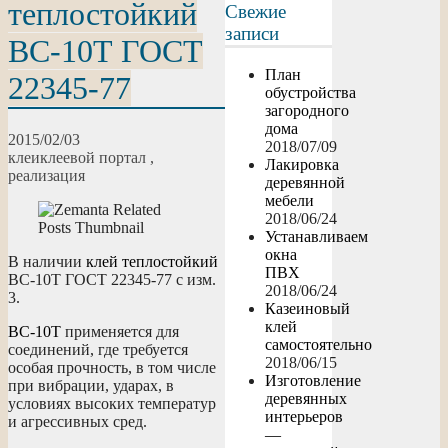
теплостойкий
Свежие
записи
ВС-10Т ГОСТ
План
22345-77
обустройства
загородного
дома
2015/02/03
2018/07/09
клеи
клеевой портал
,
Лакировка
реализация
деревянной
мебели
2018/06/24
Устанавливаем
окна
В наличии
клей теплостойкий
ПВХ
ВС-10Т ГОСТ 22345-77 с изм.
2018/06/24
3.
Казеиновый
клей
ВС-10Т
применяется для
самостоятельно
соединений, где требуется
2018/06/15
особая прочность, в том числе
Изготовление
при вибрации, ударах, в
деревянных
условиях высоких температур
интерьеров
и агрессивных сред.
—