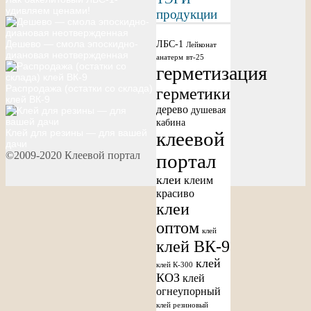
удивляем ценами!
продукции
Дешево — смола эпоскидно-
ЛБС-1
Лейконат
диановая неотвержденная
анатерм
вт-25
герметизация
Распродажа (остатки со склада)
герметики
клей ВК-9
дерево
душевая
кабина
Клей для резины — для вашей
клеевой
дачи
©2009-2020 Клеевой портал
портал
клеи
клеим
красиво
клеи
оптом
клей
клей ВК-9
клей
клей К-300
КОЗ
клей
огнеупорный
клей резиновый