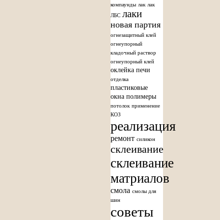
компаунды
лак
лак
лаки
ЛБС
новая партия
огнезащитный клей
огнеупорный
кладочный раствор
огнеупорный клей
оклейка печи
отделка
пластиковые
окна
полимеры
потолок
применение
КОЗ
реализация
ремонт
силикон
склеивание
склеивание
матриалов
смола
смолы для
шин
советы