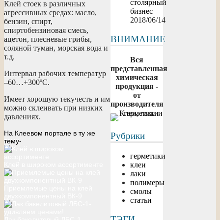
столярный
Клей стоек в различных
бизнес
агрессивных средах: масло,
2018/06/14
бензин, спирт,
спиртобензиновая смесь,
ВНИМАНИЕ
ацетон, плесневые грибы,
соляной туман, морская вода и
т.д.
Вся
представленная
Интервал рабочих температур
химическая
–60…+300ºС.
продукция -
от
Имеет хорошую текучесть и им
производителя
можно склеивать при низких
давлениях.
На Клеевом портале в ту же
Рубрики
тему-
герметики
Клей в широком ассортименте
клеи
лаки
полимеры
Приемлемые цены на клей
смолы
двухкомпонентный ВК-9
статьи
ТЭГИ
Лак бакелитовый ЛБС-1-