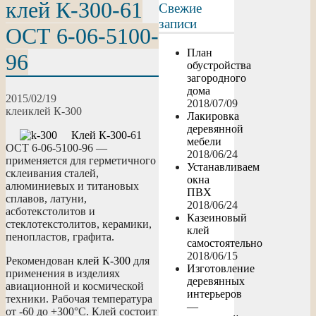
клей К-300-61
Свежие
записи
ОСТ 6-06-5100-
План
96
обустройства
загородного
дома
2015/02/19
2018/07/09
клеи
клей К-300
Лакировка
деревянной
Клей К-300
-61
мебели
ОСТ 6-06-5100-96 —
2018/06/24
применяется для герметичного
Устанавливаем
склеивания сталей,
окна
алюминиевых и титановых
ПВХ
сплавов, латуни,
2018/06/24
асботекстолитов и
Казеиновый
стеклотекстолитов, керамики,
клей
пенопластов, графита.
самостоятельно
2018/06/15
Рекомендован
клей К-300
для
Изготовление
применения в изделиях
деревянных
авиационной и космической
интерьеров
техники. Рабочая температура
—
от -60 до +300°С. Клей состоит