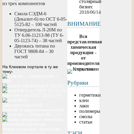
столярный
из трех компонентов
бизнес
2018/06/14
Смола СЭДМ-6
(Декалит-6) по ОСТ 6-05-
ВНИМАНИЕ
5125-82 – 100 частей
Отвердитель Л-20М по
ТУ 6.06-11213-98 (ТУ 6-
Вся
05-1123-74) – 38 частей
представленная
Двуокись титана по
химическая
ГОСТ 9808-84 – 30
продукция -
частей
от
производителя
На Клеевом портале в ту же
тему-
Клей ВК —
26М
Рубрики
Клей К-300-61
герметики
Клей БФ-6 по ГОСТ 12172-74
клеи
лаки
Клей ВК-9 (двухкомпонентный)
полимеры
Клей ВК — 27
смолы
статьи
Новая продукция: компаунды
ТЭГИ
кремнийорганические