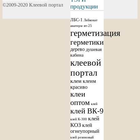
©2009-2020 Клеевой портал
продукции
ЛБС-1
Лейконат
анатерм
вт-25
герметизация
герметики
дерево
душевая
кабина
клеевой
портал
клеи
клеим
красиво
клеи
оптом
клей
клей ВК-9
клей
клей К-300
КОЗ
клей
огнеупорный
клей резиновый