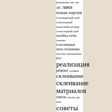
компаунды
лак
лак
лаки
ЛБС
новая партия
огнезащитный клей
огнеупорный
кладочный раствор
огнеупорный клей
оклейка печи
отделка
пластиковые
окна
полимеры
потолок
применение
КОЗ
реализация
ремонт
силикон
склеивание
склеивание
матриалов
смола
смолы для
шин
советы