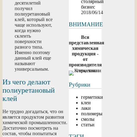
столярный
десятилетий
бизнес
получил
2018/06/14
полиуретановый
клей, который все
ВНИМАНИЕ
чаще используют,
когда нужно
склеить
Вся
поверхности
представленная
разного типа.
химическая
Именно поэтому
продукция -
данный клей еще
от
называют
производителя
универсальным.
Из чего делают
Рубрики
полиуретановый
клей
герметики
клеи
лаки
Не трудно догадаться, что он
полимеры
является продуктом развития
смолы
химической промышленности.
статьи
Достаточно посмотреть на
состав, чтобы попытаться
ТЭГИ