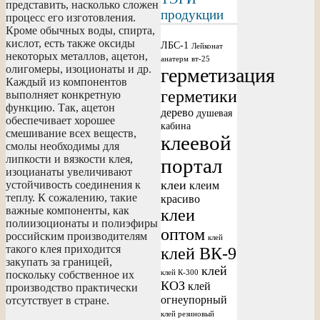
представить, насколько сложен
продукции
процесс его изготовления.
Кроме обычных воды, спирта,
кислот, есть также оксиды
ЛБС-1
Лейконат
некоторых металлов, ацетон,
анатерм
вт-25
олигомеры, изоционаты и др.
герметизация
Каждый из компонентов
герметики
выполняет конкретную
функцию. Так, ацетон
дерево
душевая
обеспечивает хорошее
кабина
смешивание всех веществ,
клеевой
смолы необходимы для
липкости и вязкости клея,
портал
изоцианаты увеличивают
клеи
устойчивость соединения к
клеим
теплу. К сожалению, такие
красиво
важные компоненты, как
клеи
полиизоционаты и полиэфиры
оптом
российским производителям
клей
такого клея приходится
клей ВК-9
закупать за границей,
клей
поскольку собственное их
клей К-300
КОЗ
клей
производство практически
огнеупорный
отсутствует в стране.
клей резиновый