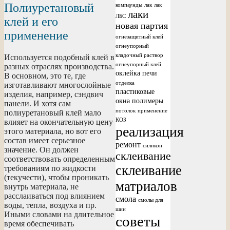
Полиуретановый
компаунды
лак
лак
лаки
ЛБС
клей и его
новая партия
применение
огнезащитный клей
огнеупорный
кладочный раствор
Используется подобный клей в
огнеупорный клей
разных отраслях производства.
оклейка печи
В основном, это те, где
отделка
изготавливают многослойные
пластиковые
изделия, например, сэндвич
окна
полимеры
панели. И хотя сам
потолок
применение
полиуретановый клей мало
КОЗ
влияет на окончательную цену
реализация
этого материала, но вот его
состав имеет серьезное
ремонт
силикон
значение. Он должен
склеивание
соответствовать определенным
склеивание
требованиям по жидкости
(текучести), чтобы проникать
матриалов
внутрь материала, не
расслаиваться под влиянием
смола
смолы для
воды, тепла, воздуха и пр.
шин
Иными словами на длительное
советы
время обеспечивать