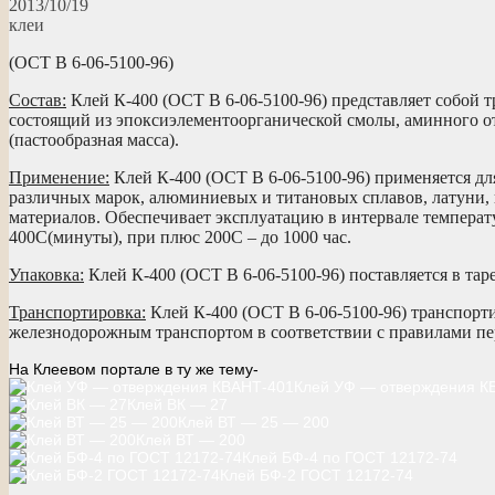
2013/10/19
клеи
(ОСТ В 6-06-5100-96)
Состав:
Клей К-400 (ОСТ В 6-06-5100-96) представляет собой 
состоящий из эпоксиэлементоорганической смолы, аминного о
(пастообразная масса).
Применение:
Клей К-400 (ОСТ В 6-06-5100-96) применяется дл
различных марок, алюминиевых и титановых сплавов, латуни, 
материалов. Обеспечивает эксплуатацию в интервале температ
400С(минуты), при плюс 200С – до 1000 час.
Упаковка:
Клей К-400 (ОСТ В 6-06-5100-96) поставляется в тар
Транспортировка:
Клей К-400 (ОСТ В 6-06-5100-96) транспор
железнодорожным транспортом в соответствии с правилами пер
На Клеевом портале в ту же тему-
Клей УФ — отверждения К
Клей ВК — 27
Клей ВТ — 25 — 200
Клей ВТ — 200
Клей БФ-4 по ГОСТ 12172-74
Клей БФ-2 ГОСТ 12172-74