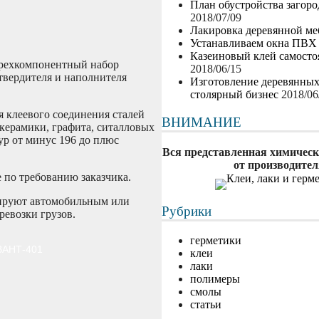
План обустройства загор
2018/07/09
Лакировка деревянной ме
Устанавливаем окна ПВХ
Казеиновый клей самосто
трехкомпонентный набор
2018/06/15
твердителя и наполнителя
Изготовление деревянны
столярный бизнес
2018/06
я клеевого соединения сталей
ВНИМАНИЕ
керамики, графита, ситалловых
ур от минус 196 до плюс
Вся представленная химическ
от производител
е по требованию заказчика.
тируют автомобильным или
Рубрики
евозки грузов.
герметики
ВАНТ-401
клеи
лаки
полимеры
смолы
статьи