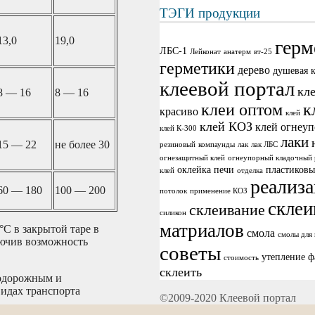
ТЭГИ продукции
13,0
19,0
герм
ЛБС-1
Лейконат
анатерм
вт-25
герметики
дерево
душевая 
клеевой портал
кл
8 — 16
8 — 16
клеи оптом
к
красиво
клей
клей КОЗ
клей огнеу
клей К-300
лаки
15 — 22
не более 30
резиновый
компаунды
лак
лак ЛБС
огнезащитный клей
огнеупорный кладочный 
оклейка печи
пластиковы
клей
отделка
реализ
60 — 180
100 — 200
потолок
применение КОЗ
склеи
склеивание
силикон
матриалов
°С в закрытой таре в
смола
смолы для
лючив возможность
советы
утепление
ф
стоимость
склеить
нодорожным и
идах транспорта
©2009-2020 Клеевой портал