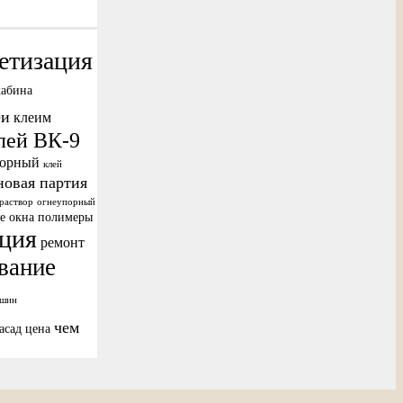
етизация
кабина
еи
клеим
лей ВК-9
порный
клей
новая партия
раствор
огнеупорный
е окна
полимеры
ация
ремонт
вание
 шин
чем
асад
цена