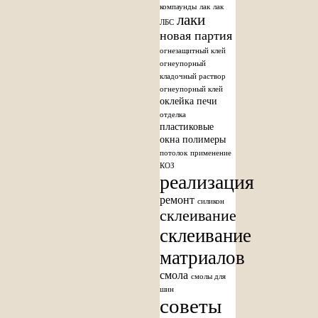
компаунды
лак
лак
лаки
ЛБС
новая партия
огнезащитный клей
огнеупорный
кладочный раствор
огнеупорный клей
оклейка печи
отделка
пластиковые
окна
полимеры
потолок
применение
КОЗ
реализация
ремонт
силикон
склеивание
склеивание
матриалов
смола
смолы для
шин
советы