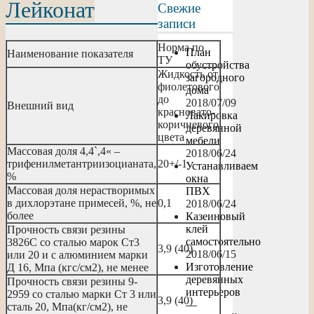
Лейконат
Свежие
записи
Норма по
План
Наименование показателя
ТУ
обустройства
Жидкость от
загородного
фиолетового
дома
до
2018/07/09
Внешний вид
красновато-
Лакировка
коричневого
деревянной
цвета
мебели
Массовая доля 4,4`,4« –
2018/06/24
трифенилметантриизоцианата,
20+/-1
Устанавливаем
%
окна
Массовая доля нерастворимых
ПВХ
в дихлорэтане примесей, %, не
0,1
2018/06/24
более
Казеиновый
клей
Прочность связи резины
самостоятельно
3826С со сталью марок Ст3
3,9 (40)
2018/06/15
или 20 и с алюминием марки
Изготовление
Д 16, Мпа (кгс/см2), не менее
деревянных
Прочность связи резины 9-
интерьеров
2959 со сталью марки Ст 3 или
3,9 (40)
—
сталь 20, Мпа(кг/см2), не