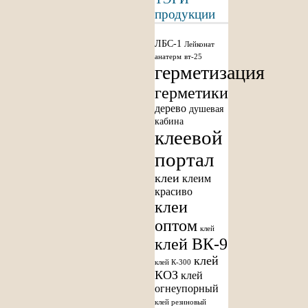
продукции
ЛБС-1
Лейконат
анатерм
вт-25
герметизация
герметики
дерево
душевая
кабина
клеевой
портал
клеи
клеим
красиво
клеи
оптом
клей
клей ВК-9
клей
клей К-300
КОЗ
клей
огнеупорный
клей резиновый