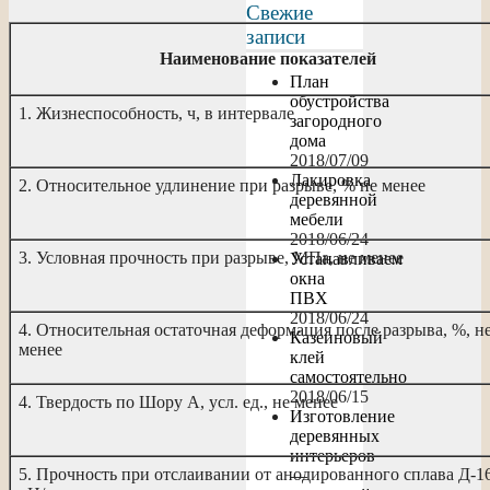
Свежие
записи
Наименование показателей
План
обустройства
1. Жизнеспособность, ч, в интервале
загородного
дома
2018/07/09
Лакировка
2. Относительное удлинение при разрыве, % не менее
деревянной
мебели
2018/06/24
3. Условная прочность при разрыве, МПа, не менее
Устанавливаем
окна
ПВХ
2018/06/24
4. Относительная остаточная деформация после разрыва, %, н
Казеиновый
менее
клей
самостоятельно
2018/06/15
4. Твердость по Шору А, усл. ед., не менее
Изготовление
деревянных
интерьеров
5. Прочность при отслаивании от анодированного сплава Д-16
—