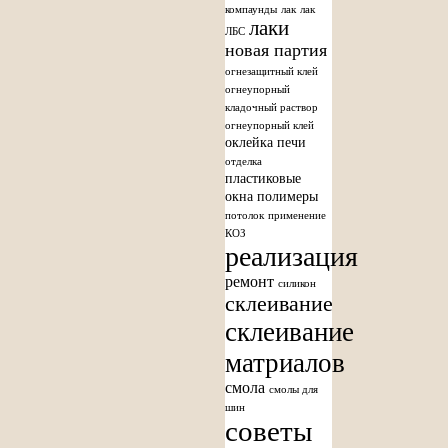
компаунды
лак
лак
лаки
ЛБС
новая партия
огнезащитный клей
огнеупорный
кладочный раствор
огнеупорный клей
оклейка печи
отделка
пластиковые
окна
полимеры
потолок
применение
КОЗ
реализация
ремонт
силикон
склеивание
склеивание
матриалов
смола
смолы для
шин
советы