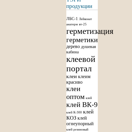
продукции
ЛБС-1
Лейконат
анатерм
вт-25
герметизация
герметики
дерево
душевая
кабина
клеевой
портал
клеи
клеим
красиво
клеи
оптом
клей
клей ВК-9
клей
клей К-300
КОЗ
клей
огнеупорный
клей резиновый